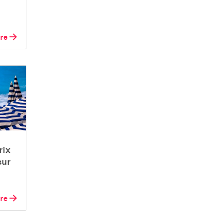
ire
rix
sur
ire