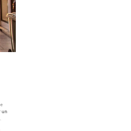
le
r un
.