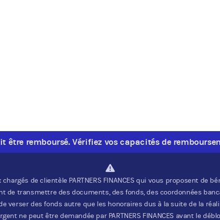
oit être remboursé. Vérifiez vos capacités de rembourse
x chargés de clientèle PARTNERS FINANCES qui vous proposent de bén
 de transmettre des documents, des fonds, des coordonnées banca
rser des fonds autre que les honoraires dus à la suite de la réalis
rgent ne peut être demandée par PARTNERS FINANCES avant le débloc