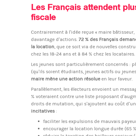
Les Français attendent pl
fiscale
Contrairement à l’idée reçue « maire bâtisseur, 
davantage d’actions.
72 % des Français demand
la location
, que ce soit via de nouvelles constr
chez les 18-24 ans et à 84 % chez les locataires.
Les jeunes sont particulièrement concernés : 
(qu’ils soient étudiants, jeunes actifs ou jeune
maire mène une action résolue
en leur faveur.
Parallèlement, les électeurs envoient un message
% voteraient contre une liste proposant d’augm
droits de mutation, qui s’ajoutent au coût d’u
incitatives
:
faciliter les expulsions de mauvais payeur
encourager la location longue durée (65 %
réduire la taxation des bailleurs sociaux (