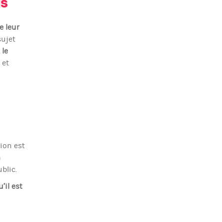
is
e leur
sujet
 le
 et
ion est
a
blic.
’il est