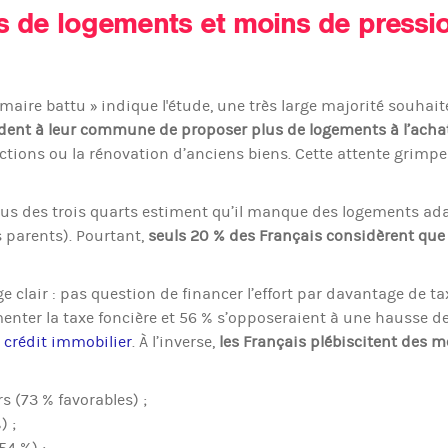
us de logements et moins de pressi
maire battu » indique l'étude, une très large majorité souhait
ent à leur commune de proposer plus de logements à l’acha
uctions ou la rénovation d’anciens biens. Cette attente grimpe
plus des trois quarts estiment qu’il manque des logements ad
s parents). Pourtant,
seuls 20 % des Français considèrent que 
 clair : pas question de financer l’effort par davantage de ta
enter la taxe foncière et 56 % s’opposeraient à une hausse d
n
crédit immobilier
. À l’inverse,
les Français plébiscitent des 
s (73 % favorables) ;
) ;
54 %) ;