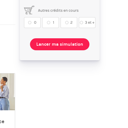
Autres crédits en cours
0
1
2
3 et +
Lancer ma simulation
ce