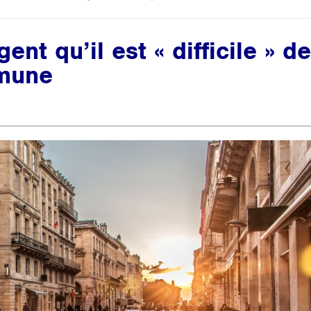
nt qu’il est « difficile » d
mmune