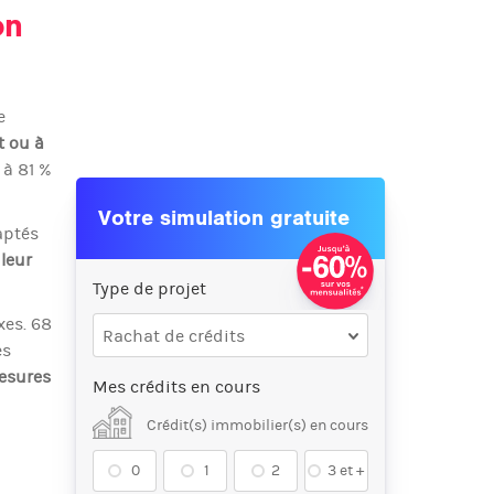
on
e
t ou à
 à 81 %
Votre simulation gratuite
aptés
leur
Type de projet
xes. 68
Rachat de crédits
es
mesures
Mes crédits en cours
Crédit(s) immobilier(s) en cours
0
1
2
3 et +