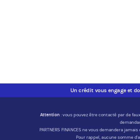
Un crédit vous engage et d
Attention
: vous pouvez être contacté par de fau
demandant
PARTNERS FINANCES ne vous demandera jamais de ve
Pour rappel, aucune somme d'a