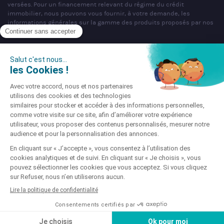
versées. Pour un financement relevant du régime du crédit
immobilier, nous pouvons vous fournir, à votre demande, les
informations générales sur la gamme des produits proposés par nos
partenaires bancaires.
SAS PARTNERS FINANCES au capital de 1 000 000 € - R.C.S. Nancy
n°404 681 496 - siège social : 22 rue de Malzéville, 54000 NANCY -
Mandataire non exclusif en opérations de banques et en services de
paiement & Intermédiaire en assurance, Courtier en opérations de
banque et services de paiement (COBSP), Courtier d'assurance ou de
réassurance (COA), Mandataire d'Intermédiaire d'Assurance (MIA)
immatriculé sous le n°ORIAS 07 036 794 (www.orias.fr).
Société soumise au contrôle de l'Autorité de Contrôle Prudentiel et de
Résolution (ACPR), dont l'adresse est sis 4 Place de Budapest, CS
92459, 75436 Paris Cedex 09 téléphone : 01 49 95 40 00 site :
www.acpr.banque-france.fr.
Site enregistré auprès de la CNIL sous le N° 856647 © Partners
Finances 2026
Mentions légales
-
Gestion des cookies
-
Déclaration
d'accessibilité
-
Charte Vie Privée
Lancer ma simulation