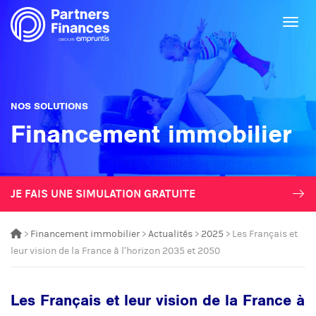
Togg
NOS SOLUTIONS
Financement immobilier
JE FAIS UNE SIMULATION GRATUITE
>
Financement immobilier
>
Actualités
>
2025
> Les Français et
leur vision de la France à l’horizon 2035 et 2050
Les Français et leur vision de la France à