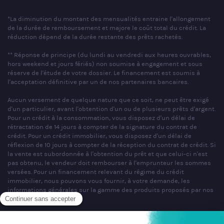
*La diminution du montant des mensualités entraine l'allongement
de la durée de remboursement et majore le coût total du crédit. La
réduction dépend de la durée restante des prêts rachetés.
** Réponse de principe (du lundi au vendredi aux heures ouvrables,
hors weekend et jours fériés) non soumise à engagement et sous
réserve de l'étude de votre dossier. Le financement est soumis à
l'acceptation définitive par un de nos partenaires bancaires.
Aucun versement de quelque nature que ce soit, ne peut être exigé
d'un particulier, avant l'obtention d'un ou de plusieurs prêts d'argent.
Pour un crédit à la consommation, vous disposez d'un délai de
rétractation de 14 jours à compter de la signature du contrat de
crédit. Pour un crédit immobilier, vous disposez d'un délai de
réflexion de 10 jours à compter de la réception du contrat de crédit. Si
la vente est subordonnée à l'obtention du prêt et que celui-ci n'est
pas obtenu, le vendeur doit rembourser à l'emprunteur les sommes
versées. Pour un financement relevant du régime du crédit
immobilier, nous pouvons vous fournir, à votre demande, les
informations générales sur la gamme des produits proposés par nos
partenaires bancaires.
SAS PARTNERS FINANCES au capital de 1 000 000 € - R.C.S. Nancy