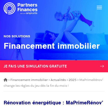
Togg
NOS SOLUTIONS
Financement immobilier
JE FAIS UNE SIMULATION GRATUITE
>
Financement immobilier
>
Actualités
>
2025
> MaPrimeRénov’
change les règles du jeu dès la fin du mois !
Rénovation énergétique : MaPrimeRénov’