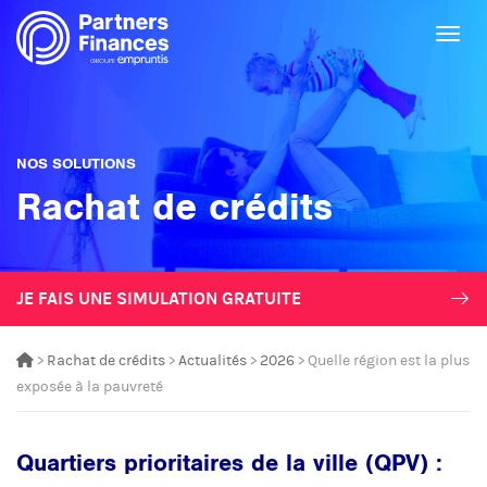
Togg
NOS SOLUTIONS
Rachat de crédits
JE FAIS UNE SIMULATION GRATUITE
>
Rachat de crédits
>
Actualités
>
2026
> Quelle région est la plus
exposée à la pauvreté
Quartiers prioritaires de la ville (QPV) :