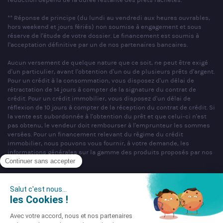
** Réponse de principe (du lundi au vendredi aux heures ouvrables,
hors weekend et jours fériés) non soumise à engagement et sous
réserve de l'étude de votre dossier. Le financement est soumis à
l'acceptation définitive par un de nos partenaires bancaires.
Aucun versement de quelque nature que ce soit, ne peut être exigé
d'un particulier, avant l'obtention d'un ou de plusieurs prêts d'argent.
Pour un crédit à la consommation, vous disposez d'un délai de
rétractation de 14 jours à compter de la signature du contrat de
crédit. Pour un crédit immobilier, vous disposez d'un délai de
réflexion de 10 jours à compter de la réception du contrat de crédit. Si
la vente est subordonnée à l'obtention du prêt et que celui-ci n'est
pas obtenu, le vendeur doit rembourser à l'emprunteur les sommes
versées. Pour un financement relevant du régime du crédit
immobilier, nous pouvons vous fournir, à votre demande, les
informations générales sur la gamme des produits proposés par nos
partenaires bancaires.
SAS PARTNERS FINANCES au capital de 1 000 000 € - R.C.S. Nancy
n°404 681 496 - siège social : 22 rue de Malzéville, 54000 NANCY -
Mandataire non exclusif en opérations de banques et en services de
paiement & Intermédiaire en assurance, Courtier en opérations de
banque et services de paiement (COBSP), Courtier d'assurance ou de