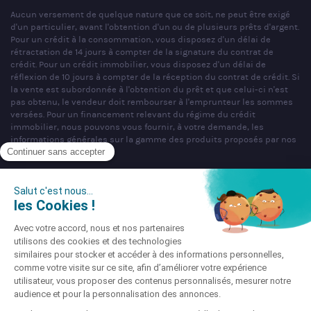
Aucun versement de quelque nature que ce soit, ne peut être exigé
d'un particulier, avant l'obtention d'un ou de plusieurs prêts d'argent.
Pour un crédit à la consommation, vous disposez d'un délai de
rétractation de 14 jours à compter de la signature du contrat de
crédit. Pour un crédit immobilier, vous disposez d'un délai de
réflexion de 10 jours à compter de la réception du contrat de crédit. Si
la vente est subordonnée à l'obtention du prêt et que celui-ci n'est
pas obtenu, le vendeur doit rembourser à l'emprunteur les sommes
versées. Pour un financement relevant du régime du crédit
immobilier, nous pouvons vous fournir, à votre demande, les
informations générales sur la gamme des produits proposés par nos
partenaires bancaires.
SAS PARTNERS FINANCES au capital de 1 000 000 € - R.C.S. Nancy
n°404 681 496 - siège social : 22 rue de Malzéville, 54000 NANCY -
Mandataire non exclusif en opérations de banques et en services de
paiement & Intermédiaire en assurance, Courtier en opérations de
banque et services de paiement (COBSP), Courtier d'assurance ou de
réassurance (COA), Mandataire d'Intermédiaire d'Assurance (MIA)
immatriculé sous le n°ORIAS 07 036 794 (www.orias.fr).
Société soumise au contrôle de l'Autorité de Contrôle Prudentiel et de
Résolution (ACPR), dont l'adresse est sis 4 Place de Budapest, CS
92459, 75436 Paris Cedex 09 téléphone : 01 49 95 40 00 site :
www.acpr.banque-france.fr.