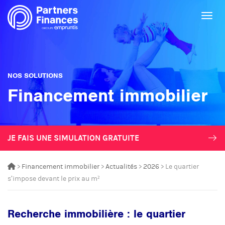
Togg
NOS SOLUTIONS
Financement immobilier
JE FAIS UNE SIMULATION GRATUITE
>
Financement immobilier
>
Actualités
>
2026
> Le quartier
s’impose devant le prix au m²
Recherche immobilière : le quartier