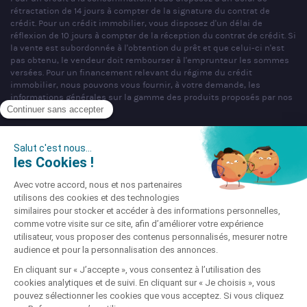
rétractation de 14 jours à compter de la signature du contrat de
crédit. Pour un crédit immobilier, vous disposez d'un délai de
réflexion de 10 jours à compter de la réception du contrat de crédit. Si
la vente est subordonnée à l'obtention du prêt et que celui-ci n'est
pas obtenu, le vendeur doit rembourser à l'emprunteur les sommes
versées. Pour un financement relevant du régime du crédit
immobilier, nous pouvons vous fournir, à votre demande, les
informations générales sur la gamme des produits proposés par nos
partenaires bancaires.
SAS PARTNERS FINANCES au capital de 1 000 000 € - R.C.S. Nancy
n°404 681 496 - siège social : 22 rue de Malzéville, 54000 NANCY -
Mandataire non exclusif en opérations de banques et en services de
paiement & Intermédiaire en assurance, Courtier en opérations de
banque et services de paiement (COBSP), Courtier d'assurance ou de
réassurance (COA), Mandataire d'Intermédiaire d'Assurance (MIA)
immatriculé sous le n°ORIAS 07 036 794 (www.orias.fr).
Société soumise au contrôle de l'Autorité de Contrôle Prudentiel et de
Résolution (ACPR), dont l'adresse est sis 4 Place de Budapest, CS
92459, 75436 Paris Cedex 09 téléphone : 01 49 95 40 00 site :
www.acpr.banque-france.fr.
Site enregistré auprès de la CNIL sous le N° 856647 © Partners
Finances 2026