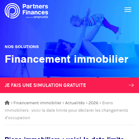
Togg
NOS SOLUTIONS
Financement immobilier
JE FAIS UNE SIMULATION GRATUITE
>
Financement immobilier
>
Actualités
>
2026
> Biens
immobiliers : voici la date limite pour déclarer les changements
d’occupation