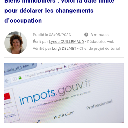
Biens immobiliers : voici la date limite
pour déclarer les changements
d’occupation
Publié le
08/05/2026
|
3 minutes
Écrit par
Lynda GUILLEMAUD
-
Rédactrice web
Vérifié par
Luigi DELMET
-
Chef de projet éditorial