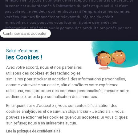
réflexion de 10 jours à compter de la réception du contrat de crédit. Si
la vente est subordonnée à l'obtention du prêt et que celui-ci n'est
pas obtenu, le vendeur doit rembourser à l'emprunteur les sommes
versées. Pour un financement relevant du régime du crédit
immobilier, nous pouvons vous fournir, à votre demande, les
informations générales sur la gamme des produits proposés par nos
partenaires bancaires.
SAS PARTNERS FINANCES au capital de 1 000 000 € - R.C.S. Nancy
n°404 681 496 - siège social : 22 rue de Malzéville, 54000 NANCY -
Mandataire non exclusif en opérations de banques et en services de
paiement & Intermédiaire en assurance, Courtier en opérations de
banque et services de paiement (COBSP), Courtier d'assurance ou de
réassurance (COA), Mandataire d'Intermédiaire d'Assurance (MIA)
immatriculé sous le n°ORIAS 07 036 794 (www.orias.fr).
Société soumise au contrôle de l'Autorité de Contrôle Prudentiel et de
Résolution (ACPR), dont l'adresse est sis 4 Place de Budapest, CS
92459, 75436 Paris Cedex 09 téléphone : 01 49 95 40 00 site :
www.acpr.banque-france.fr.
Site enregistré auprès de la CNIL sous le N° 856647 © Partners
Finances 2026
Mentions légales
-
Gestion des cookies
-
Déclaration
d'accessibilité
-
Charte Vie Privée