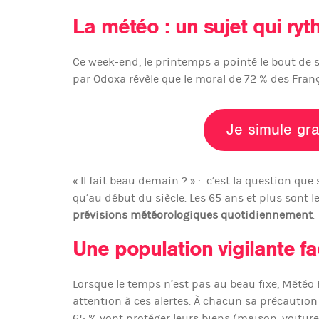
La météo : un sujet qui ryt
Ce week-end, le printemps a pointé le bout de so
par Odoxa révèle que le moral de 72 % des França
Je simule gra
« Il fait beau demain ? » : c’est la question qu
qu’au début du siècle. Les 65 ans et plus sont 
prévisions météorologiques quotidiennement
.
Une population vigilante f
Lorsque le temps n’est pas au beau fixe, Météo 
attention à ces alertes. À chacun sa précaution 
65 % vont protéger leurs biens (maison, voiture…