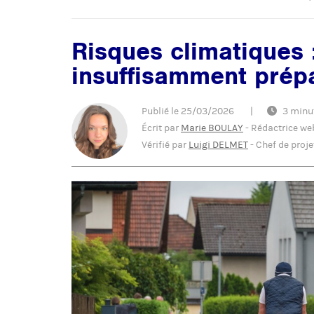
Risques climatiques 
insuffisamment prép
Publié le
25/03/2026
|
3 minu
Écrit par
Marie BOULAY
-
Rédactrice we
Vérifié par
Luigi DELMET
-
Chef de proje