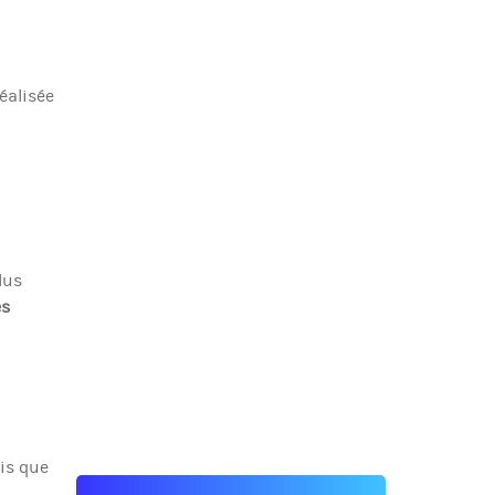
éalisée
.
lus
es
dis que