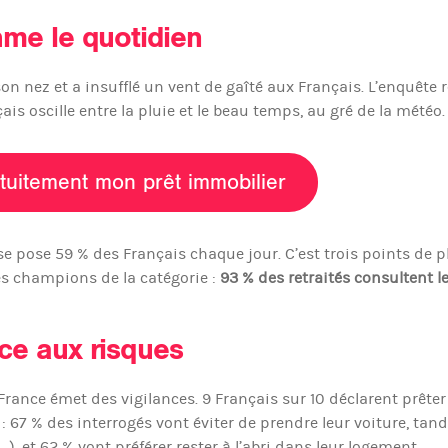
hme le quotidien
n nez et a insufflé un vent de gaîté aux Français. L’enquête r
is oscille entre la pluie et le beau temps, au gré de la météo
tuitement mon prêt immobilier
e se pose 59 % des Français chaque jour. C’est trois points de p
les champions de la catégorie :
93 % des retraités consultent l
ace aux risques
France émet des vigilances. 9 Français sur 10 déclarent prêter
: 67 % des interrogés vont éviter de prendre leur voiture, tan
), et 62 % vont préférer rester à l’abri dans leur logement.