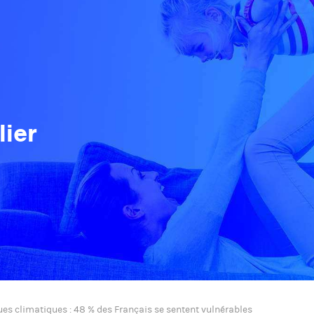
ier
ues climatiques : 48 % des Français se sentent vulnérables