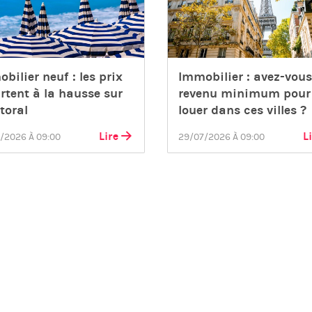
bilier neuf : les prix
Immobilier : avez-vous
rtent à la hausse sur
revenu minimum pour
ttoral
louer dans ces villes ?
Lire
L
/2026 À 09:00
29/07/2026 À 09:00