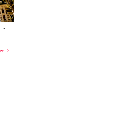
 le
ire