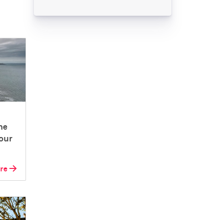
ne
our
ire