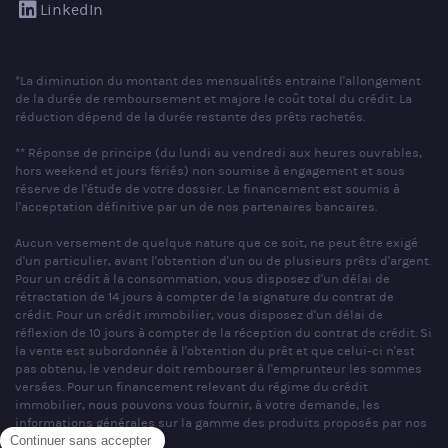
LinkedIn
*La diminution du montant des mensualités entraine l'allongement
de la durée de remboursement et majore le coût total du crédit. La
réduction dépend de la durée restante des prêts rachetés.
** Réponse de principe (du lundi au vendredi aux heures ouvrables,
hors weekend et jours fériés) non soumise à engagement et sous
réserve de l'étude de votre dossier. Le financement est soumis à
l'acceptation définitive par un de nos partenaires bancaires.
Aucun versement de quelque nature que ce soit, ne peut être exigé
d'un particulier, avant l'obtention d'un ou de plusieurs prêts d'argent.
Pour un crédit à la consommation, vous disposez d'un délai de
rétractation de 14 jours à compter de la signature du contrat de
crédit. Pour un crédit immobilier, vous disposez d'un délai de
réflexion de 10 jours à compter de la réception du contrat de crédit. Si
la vente est subordonnée à l'obtention du prêt et que celui-ci n'est
pas obtenu, le vendeur doit rembourser à l'emprunteur les sommes
versées. Pour un financement relevant du régime du crédit
immobilier, nous pouvons vous fournir, à votre demande, les
informations générales sur la gamme des produits proposés par nos
partenaires bancaires.