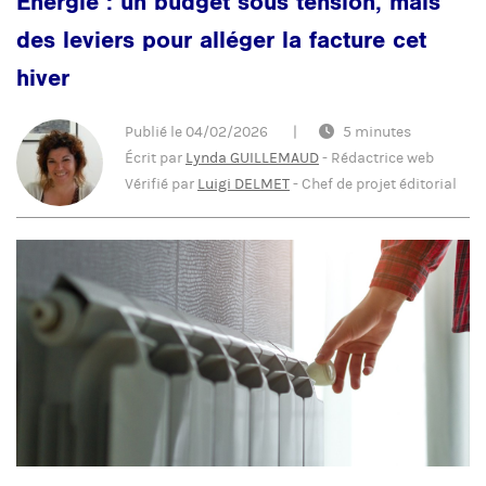
Énergie : un budget sous tension, mais
des leviers pour alléger la facture cet
hiver
Publié le
04/02/2026
|
5 minutes
Écrit par
Lynda GUILLEMAUD
-
Rédactrice web
Vérifié par
Luigi DELMET
-
Chef de projet éditorial