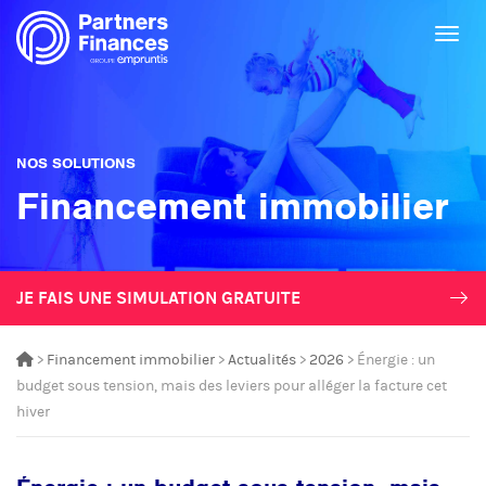
Togg
NOS SOLUTIONS
Financement immobilier
JE FAIS UNE SIMULATION GRATUITE
>
Financement immobilier
>
Actualités
>
2026
> Énergie : un
budget sous tension, mais des leviers pour alléger la facture cet
hiver