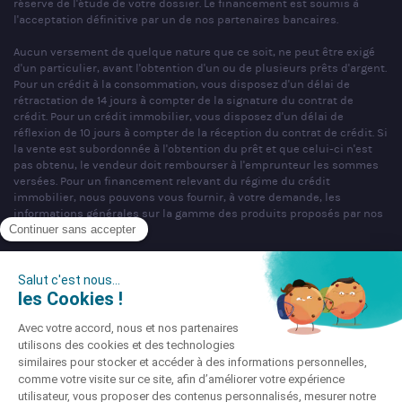
réserve de l'étude de votre dossier. Le financement est soumis à
l'acceptation définitive par un de nos partenaires bancaires.
Aucun versement de quelque nature que ce soit, ne peut être exigé
d'un particulier, avant l'obtention d'un ou de plusieurs prêts d'argent.
Pour un crédit à la consommation, vous disposez d'un délai de
rétractation de 14 jours à compter de la signature du contrat de
crédit. Pour un crédit immobilier, vous disposez d'un délai de
réflexion de 10 jours à compter de la réception du contrat de crédit. Si
la vente est subordonnée à l'obtention du prêt et que celui-ci n'est
pas obtenu, le vendeur doit rembourser à l'emprunteur les sommes
versées. Pour un financement relevant du régime du crédit
immobilier, nous pouvons vous fournir, à votre demande, les
informations générales sur la gamme des produits proposés par nos
partenaires bancaires.
SAS PARTNERS FINANCES au capital de 1 000 000 € - R.C.S. Nancy
n°404 681 496 - siège social : 22 rue de Malzéville, 54000 NANCY -
Mandataire non exclusif en opérations de banques et en services de
paiement & Intermédiaire en assurance, Courtier en opérations de
banque et services de paiement (COBSP), Courtier d'assurance ou de
réassurance (COA), Mandataire d'Intermédiaire d'Assurance (MIA)
immatriculé sous le n°ORIAS 07 036 794 (www.orias.fr).
Société soumise au contrôle de l'Autorité de Contrôle Prudentiel et de
Résolution (ACPR), dont l'adresse est sis 4 Place de Budapest, CS