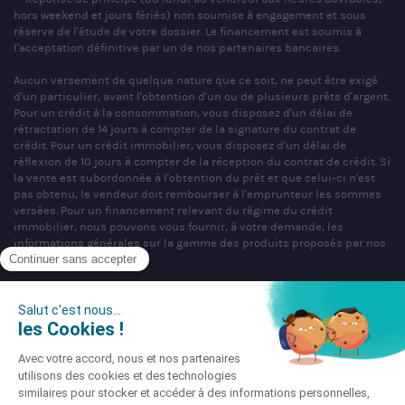
hors weekend et jours fériés) non soumise à engagement et sous
réserve de l'étude de votre dossier. Le financement est soumis à
l'acceptation définitive par un de nos partenaires bancaires.
Aucun versement de quelque nature que ce soit, ne peut être exigé
d'un particulier, avant l'obtention d'un ou de plusieurs prêts d'argent.
Pour un crédit à la consommation, vous disposez d'un délai de
rétractation de 14 jours à compter de la signature du contrat de
crédit. Pour un crédit immobilier, vous disposez d'un délai de
réflexion de 10 jours à compter de la réception du contrat de crédit. Si
la vente est subordonnée à l'obtention du prêt et que celui-ci n'est
pas obtenu, le vendeur doit rembourser à l'emprunteur les sommes
versées. Pour un financement relevant du régime du crédit
immobilier, nous pouvons vous fournir, à votre demande, les
informations générales sur la gamme des produits proposés par nos
partenaires bancaires.
SAS PARTNERS FINANCES au capital de 1 000 000 € - R.C.S. Nancy
n°404 681 496 - siège social : 22 rue de Malzéville, 54000 NANCY -
Mandataire non exclusif en opérations de banques et en services de
paiement & Intermédiaire en assurance, Courtier en opérations de
banque et services de paiement (COBSP), Courtier d'assurance ou de
réassurance (COA), Mandataire d'Intermédiaire d'Assurance (MIA)
immatriculé sous le n°ORIAS 07 036 794 (www.orias.fr).