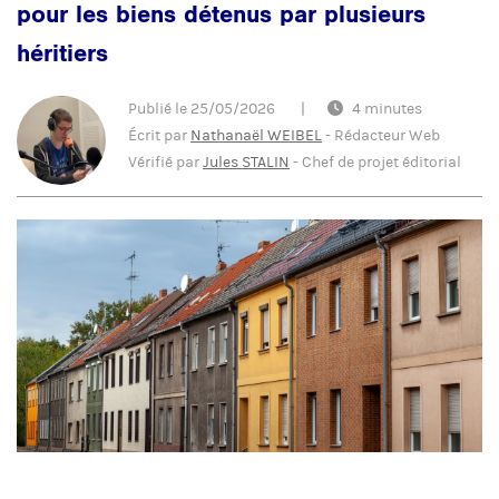
pour les biens détenus par plusieurs
héritiers
Publié le
25/05/2026
|
4 minutes
Écrit par
Nathanaël WEIBEL
-
Rédacteur Web
Vérifié par
Jules STALIN
-
Chef de projet éditorial