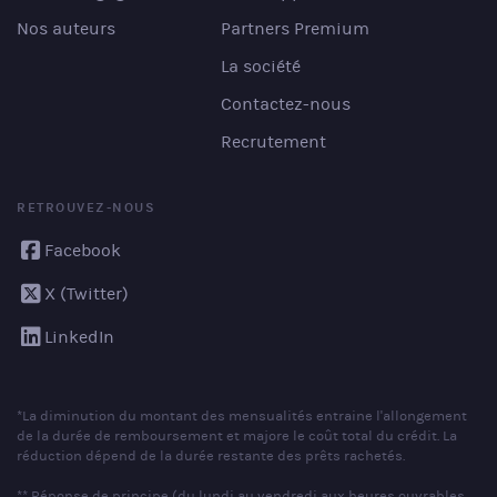
Nos auteurs
Partners Premium
La société
Contactez-nous
Recrutement
RETROUVEZ-NOUS
Facebook
X (Twitter)
LinkedIn
*La diminution du montant des mensualités entraine l'allongement
de la durée de remboursement et majore le coût total du crédit. La
réduction dépend de la durée restante des prêts rachetés.
** Réponse de principe (du lundi au vendredi aux heures ouvrables,