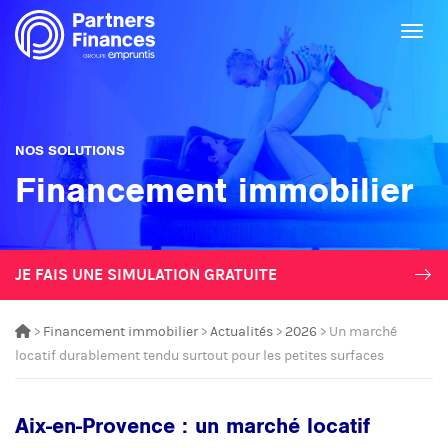
Togg
NOS SOLUTIONS
Financement immobilier
JE FAIS UNE SIMULATION GRATUITE
>
Financement immobilier
>
Actualités
>
2026
> Un marché
locatif durablement tendu surtout pour les petites surfaces
Aix-en-Provence : un marché locatif