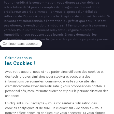
Pour un crédit à la consommation, vous disposez d'un délai de
rétractation de 14 jours à compter de la signature du contrat de
crédit. Pour un crédit immobilier, vous disposez d'un délai de
réflexion de 10 jours à compter de la réception du contrat de crédit. Si
la vente est subordonnée à l'obtention du prêt et que celui-ci n'est
pas obtenu, le vendeur doit rembourser à l'emprunteur les sommes
versées. Pour un financement relevant du régime du crédit
immobilier, nous pouvons vous fournir, à votre demande, les
informations générales sur la gamme des produits proposés par nos
partenaires bancaires.
SAS PARTNERS FINANCES au capital de 1 000 000 € - R.C.S. Nancy
n°404 681 496 - siège social : 22 rue de Malzéville, 54000 NANCY -
Mandataire non exclusif en opérations de banques et en services de
paiement & Intermédiaire en assurance, Courtier en opérations de
banque et services de paiement (COBSP), Courtier d'assurance ou de
réassurance (COA), Mandataire d'Intermédiaire d'Assurance (MIA)
immatriculé sous le n°ORIAS 07 036 794 (www.orias.fr).
Société soumise au contrôle de l'Autorité de Contrôle Prudentiel et de
Résolution (ACPR), dont l'adresse est sis 4 Place de Budapest, CS
92459, 75436 Paris Cedex 09 téléphone : 01 49 95 40 00 site :
www.acpr.banque-france.fr.
Site enregistré auprès de la CNIL sous le N° 856647 © Partners