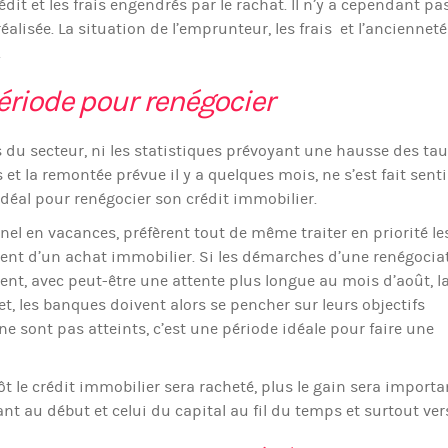
t et les frais engendrés par le rachat. Il n’y a cependant pa
alisée. La situation de l’emprunteur, les frais et l’anciennet
.
période pour renégocier
tes du secteur, ni les statistiques prévoyant une hausse des tau
et la remontée prévue il y a quelques mois, ne s’est fait senti
déal pour renégocier son crédit immobilier.
el en vacances, préfèrent tout de même traiter en priorité le
lent d’un achat immobilier. Si les démarches d’une renégocia
nt, avec peut-être une attente plus longue au mois d’août, l
t, les banques doivent alors se pencher sur leurs objectifs
ne sont pas atteints, c’est une période idéale pour faire une
ôt le crédit immobilier sera racheté, plus le gain sera importan
t au début et celui du capital au fil du temps et surtout vers 