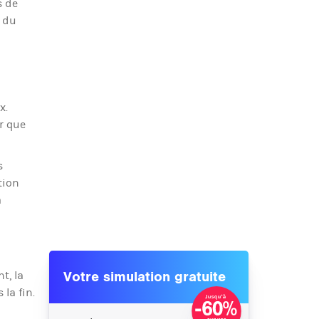
s de
é du
x.
r que
s
tion
a
t, la
Votre simulation gratuite
la fin.