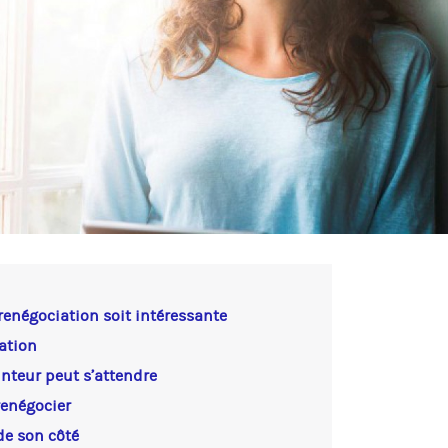
 renégociation soit intéressante
ration
unteur peut s’attendre
renégocier
de son côté