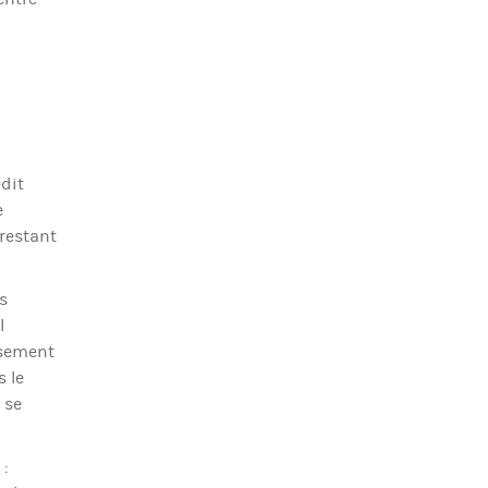
édit
e
 restant
s
l
rsement
s le
 se
 :