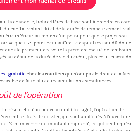
uitement mon rachat de crédits
ut la chandelle, trois critères de base sont à prendre en co
érêt, du capital restant dû et de la durée de remboursement rest
oit être inférieur au moins d’un point pour que le projet soit
 arrive que 0,75 point peut suffire. Le capital restant dû doit ê
tuer dans le premier tiers, voire la première moitié de rembou
ayés au début de la durée de vie du crédit, plus celui-ci sera d
 est gratuite
chez les courtiers
qui n’ont pas le droit de la fact
accessible de faire plusieurs simulations simultanées.
oût de l’opération
re résilié et qu’un nouveau doit être signé, l’opération de
èrement les frais de dossier, qui sont appliqués à l’ouverture
dre de 1% en moyenne du montant emprunté, ce qui peut représ
s frais de garantie (caution, hypothèque) et enfin, la plus gr