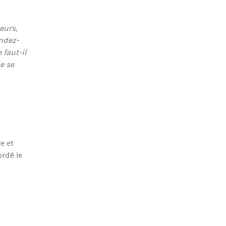
eurs,
endez-
 faut-il
de se
e et
ordé le