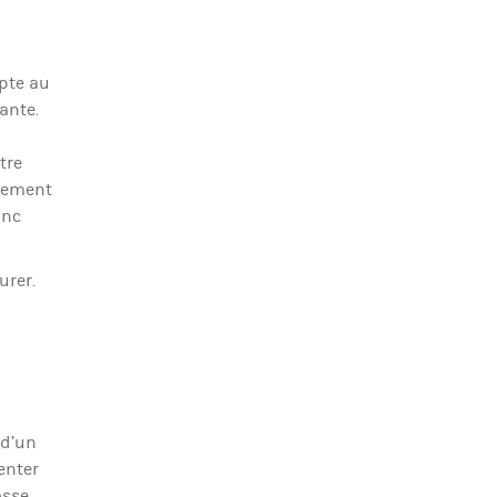
mpte au
ante.
tre
rsement
onc
urer.
 d’un
enter
osse