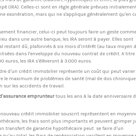
é (IRA). Celles-ci sont en règle générale prévues initialemen
 une exonération, mais qui ne s'applique généralement qu’en c
sement financier, celui-ci peut toujours faire un geste comme
 lieu dans une autre banque, les IRA seront à payer. Elles sont
tal restant dû, plafonnés à six mois d’intérêt (au taux moyen 
ilisées dans l’enveloppe du nouveau contrat de crédit. A titre
 euros, les IRA s’élèveront à 3.000 euros.
adre d’un crédit immobilier représente un coût qui peut varier
couvre le maximum de problèmes de santé (mal de dos chronique
en sur les accidents de travail.
d’assurance emprunteur
tous les ans à la date anniversaire 
 le nouveau crédit immobilier souscrit représentent en moyenn
hécaire, les frais sont plus importants et peuvent grimper j
 un transfert de garantie hypothécaire peut se faire d’un
e qu’au total, les frais de renégociation vacillent en moyenne 