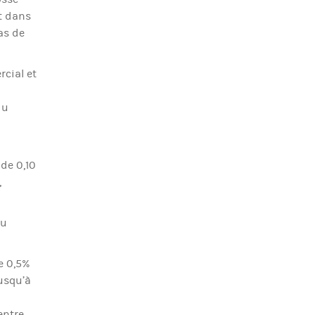
t dans
as de
rcial et
du
 de 0,10
,
du
e 0,5%
usqu’à
entre