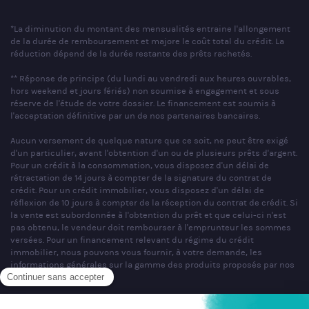
*La diminution du montant des mensualités entraine l'allongement
de la durée de remboursement et majore le coût total du crédit. La
réduction dépend de la durée restante des prêts rachetés.
** Réponse de principe (du lundi au vendredi aux heures ouvrables,
hors weekend et jours fériés) non soumise à engagement et sous
réserve de l'étude de votre dossier. Le financement est soumis à
l'acceptation définitive par un de nos partenaires bancaires.
Aucun versement de quelque nature que ce soit, ne peut être exigé
d'un particulier, avant l'obtention d'un ou de plusieurs prêts d'argent.
Pour un crédit à la consommation, vous disposez d'un délai de
rétractation de 14 jours à compter de la signature du contrat de
crédit. Pour un crédit immobilier, vous disposez d'un délai de
réflexion de 10 jours à compter de la réception du contrat de crédit. Si
la vente est subordonnée à l'obtention du prêt et que celui-ci n'est
pas obtenu, le vendeur doit rembourser à l'emprunteur les sommes
versées. Pour un financement relevant du régime du crédit
immobilier, nous pouvons vous fournir, à votre demande, les
informations générales sur la gamme des produits proposés par nos
partenaires bancaires.
SAS PARTNERS FINANCES au capital de 1 000 000 € - R.C.S. Nancy