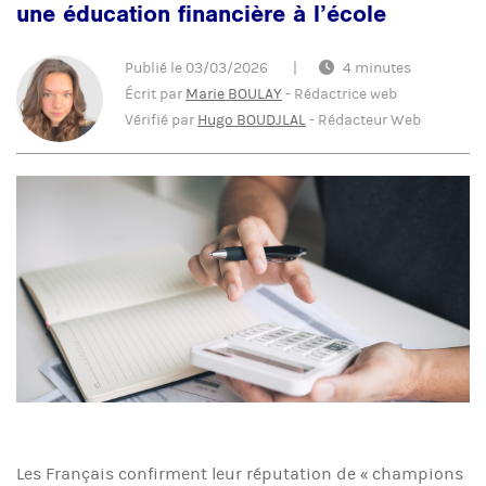
une éducation financière à l’école
Publié le
03/03/2026
|
4 minutes
Écrit par
Marie BOULAY
-
Rédactrice web
Vérifié par
Hugo BOUDJLAL
-
Rédacteur Web
Les Français confirment leur réputation de « champions