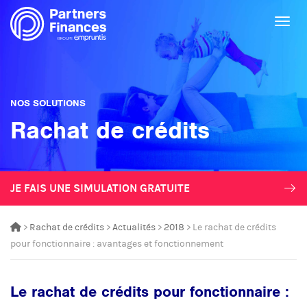
Togg
NOS SOLUTIONS
Rachat de crédits
JE FAIS UNE SIMULATION GRATUITE
>
Rachat de crédits
>
Actualités
>
2018
> Le rachat de crédits
pour fonctionnaire : avantages et fonctionnement
Le rachat de crédits pour fonctionnaire :