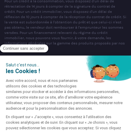
Pour un crédit à la consommation, vous disposez d'un délai de
rétractation de 14 jours à compter de la signature du contrat de
crédit. Pour un crédit immobilier, vous disposez d'un délai de
réflexion de 10 jours à compter de la réception du contrat de crédit. Si
la vente est subordonnée à l'obtention du prêt et que celui-ci n'est
pas obtenu, le vendeur doit rembourser à l'emprunteur les sommes
versées. Pour un financement relevant du régime du crédit
immobilier, nous pouvons vous fournir, à votre demande, les
informations générales sur la gamme des produits proposés par nos
partenaires bancaires.
SAS PARTNERS FINANCES au capital de 1 000 000 € - R.C.S. Nancy
n°404 681 496 - siège social : 22 rue de Malzéville, 54000 NANCY -
Mandataire non exclusif en opérations de banques et en services de
paiement & Intermédiaire en assurance, Courtier en opérations de
banque et services de paiement (COBSP), Courtier d'assurance ou de
réassurance (COA), Mandataire d'Intermédiaire d'Assurance (MIA)
immatriculé sous le n°ORIAS 07 036 794 (www.orias.fr).
Société soumise au contrôle de l'Autorité de Contrôle Prudentiel et de
Résolution (ACPR), dont l'adresse est sis 4 Place de Budapest, CS
92459, 75436 Paris Cedex 09 téléphone : 01 49 95 40 00 site :
www.acpr.banque-france.fr.
Site enregistré auprès de la CNIL sous le N° 856647 © Partners
Finances 2026