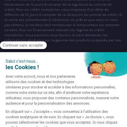
rétractation de 14 jours à compter de la signature du contrat de
crédit. Pour un crédit immobilier, vous disposez d'un délai de
réflexion de 10 jours à compter de la réception du contrat de crédit. Si
la vente est subordonnée à l'obtention du prêt et que celui-ci n'est
pas obtenu, le vendeur doit rembourser à l'emprunteur les sommes
versées. Pour un financement relevant du régime du crédit
immobilier, nous pouvons vous fournir, à votre demande, les
informations générales sur la gamme des produits proposés par nos
partenaires bancaires.
SAS PARTNERS FINANCES au capital de 1 000 000 € - R.C.S. Nancy
n°404 681 496 - siège social : 22 rue de Malzéville, 54000 NANCY -
Mandataire non exclusif en opérations de banques et en services de
paiement & Intermédiaire en assurance, Courtier en opérations de
banque et services de paiement (COBSP), Courtier d'assurance ou de
réassurance (COA), Mandataire d'Intermédiaire d'Assurance (MIA)
immatriculé sous le n°ORIAS 07 036 794 (www.orias.fr).
Société soumise au contrôle de l'Autorité de Contrôle Prudentiel et de
Résolution (ACPR), dont l'adresse est sis 4 Place de Budapest, CS
92459, 75436 Paris Cedex 09 téléphone : 01 49 95 40 00 site :
www.acpr.banque-france.fr.
Site enregistré auprès de la CNIL sous le N° 856647 © Partners
Finances 2026