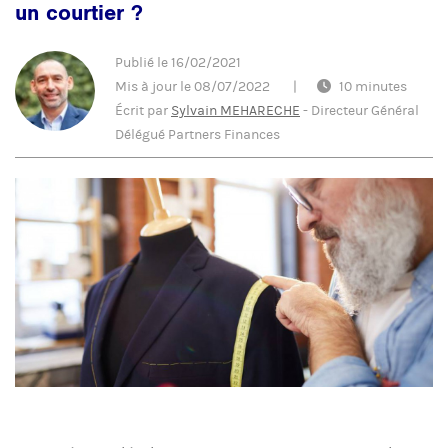
un courtier ?
Publié le
16/02/2021
Mis à jour le
08/07/2022
|
10 minutes
Écrit par
Sylvain MEHARECHE
-
Directeur Général
Délégué Partners Finances