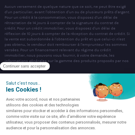
Aucun versement de quelque nature que ce soit, ne peut être exigé
d'un particulier, avant l'obtention d'un ou de plusieurs prêts d'argent.
Pour un crédit à la consommation, vous disposez d'un délai de
rétractation de 14 jours à compter de la signature du contrat de
crédit. Pour un crédit immobilier, vous disposez d'un délai de
réflexion de 10 jours à compter de la réception du contrat de crédit. Si
la vente est subordonnée à l'obtention du prêt et que celui-ci n'est
pas obtenu, le vendeur doit rembourser à l'emprunteur les sommes
versées. Pour un financement relevant du régime du crédit
immobilier, nous pouvons vous fournir, à votre demande, les
informations générales sur la gamme des produits proposés par nos
partenaires bancaires.
SAS PARTNERS FINANCES au capital de 1 000 000 € - R.C.S. Nancy
n°404 681 496 - siège social : 22 rue de Malzéville, 54000 NANCY -
Mandataire non exclusif en opérations de banques et en services de
paiement & Intermédiaire en assurance, Courtier en opérations de
banque et services de paiement (COBSP), Courtier d'assurance ou de
réassurance (COA), Mandataire d'Intermédiaire d'Assurance (MIA)
immatriculé sous le n°ORIAS 07 036 794 (www.orias.fr).
Société soumise au contrôle de l'Autorité de Contrôle Prudentiel et de
Résolution (ACPR), dont l'adresse est sis 4 Place de Budapest, CS
92459, 75436 Paris Cedex 09 téléphone : 01 49 95 40 00 site :
www.acpr.banque-france.fr.