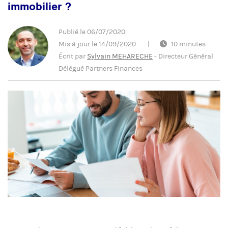
immobilier ?
Publié le
06/07/2020
Mis à jour le
14/09/2020
|
10 minutes
Écrit par
Sylvain MEHARECHE
-
Directeur Général
Délégué Partners Finances