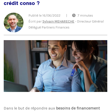
crédit conso ?
Publié le
16/06/2022
|
7 minutes
Écrit par
Sylvain MEHARECHE
-
Directeur Général
Délégué Partners Finances
Dans le but de répondre aux
besoins de financement