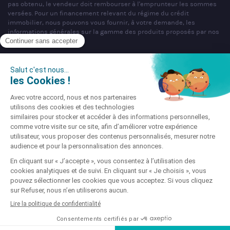
pas obtenu, le vendeur doit rembourser à l'emprunteur les sommes
versées. Pour un financement relevant du régime du crédit
immobilier, nous pouvons vous fournir, à votre demande, les
informations générales sur la gamme des produits proposés par nos
partenaires bancaires.
SAS PARTNERS FINANCES au capital de 1 000 000 € - R.C.S. Nancy
n°404 681 496 - siège social : 22 rue de Malzéville, 54000 NANCY -
Mandataire non exclusif en opérations de banques et en services de
paiement & Intermédiaire en assurance, Courtier en opérations de
banque et services de paiement (COBSP), Courtier d'assurance ou de
réassurance (COA), Mandataire d'Intermédiaire d'Assurance (MIA)
immatriculé sous le n°ORIAS 07 036 794 (www.orias.fr).
Société soumise au contrôle de l'Autorité de Contrôle Prudentiel et de
Résolution (ACPR), dont l'adresse est sis 4 Place de Budapest, CS
92459, 75436 Paris Cedex 09 téléphone : 01 49 95 40 00 site :
www.acpr.banque-france.fr.
Site enregistré auprès de la CNIL sous le N° 856647 © Partners
Finances 2026
Mentions légales
-
Gestion des cookies
-
Déclaration
d'accessibilité
-
Charte Vie Privée