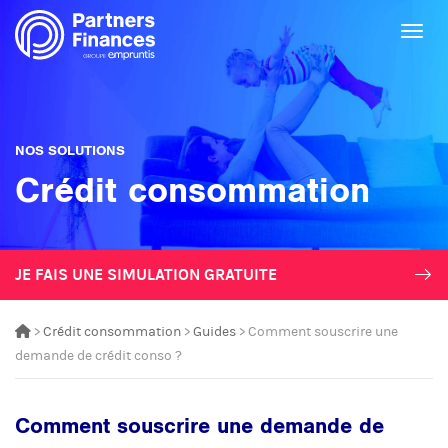
Togg
NOS SOLUTIONS
Crédit consommation
JE FAIS UNE SIMULATION GRATUITE
>
Crédit consommation
>
Guides
> Comment souscrire une
demande de crédit conso ?
Comment souscrire une demande de