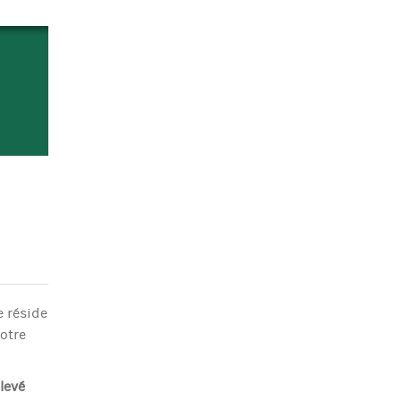
e réside
votre
levé