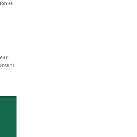
ion
et
rédit
.
montant