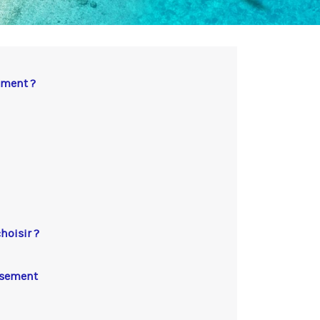
ement ?
hoisir ?
rsement