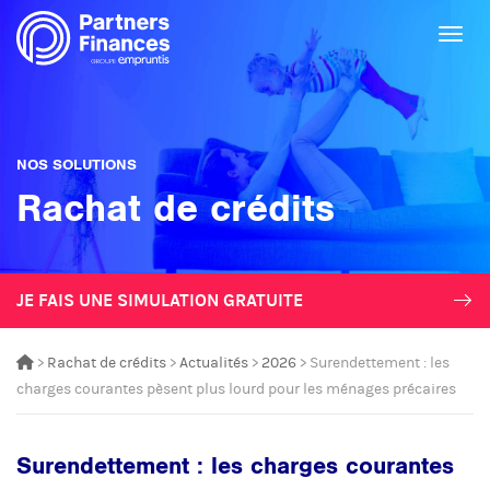
Togg
NOS SOLUTIONS
Rachat de crédits
JE FAIS UNE SIMULATION GRATUITE
>
Rachat de crédits
>
Actualités
>
2026
> Surendettement : les
charges courantes pèsent plus lourd pour les ménages précaires
Surendettement : les charges courantes