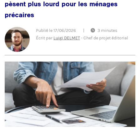
pèsent plus lourd pour les ménages
précaires
Publié le
17/06/2026
|
3 minutes
Écrit par
Luigi DELMET
-
Chef de projet éditorial